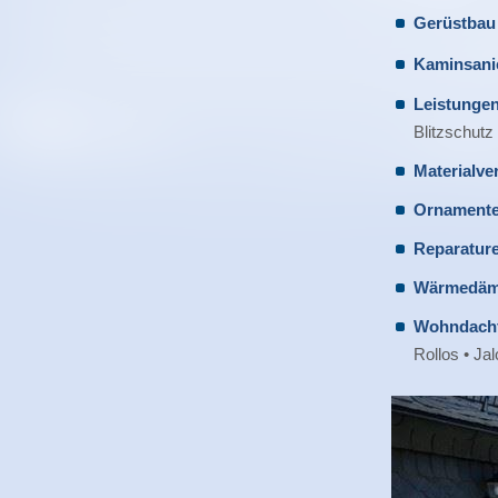
Gerüstbau
Kaminsani
Leistunge
Blitzschutz
Materialve
Ornamente
Reparatur
Wärmedä
Wohndachf
Rollos • Jal