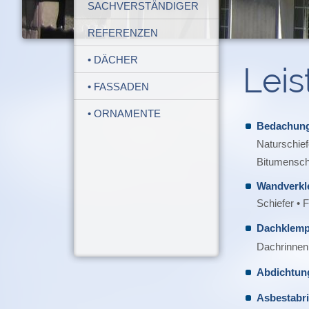
SACHVERSTÄNDIGER
REFERENZEN
• DÄCHER
Lei
• FASSADEN
• ORNAMENTE
Bedachunge
Naturschief
Bitumenschi
Wandverkl
Schiefer • 
Dachklemp
Dachrinnen
Abdichtung
Asbestabri